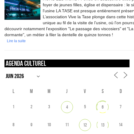
foyer de jeunes filles, église et dispensaire : le s
l'usine LA TASE est presque entièrement préser
L’association Vive la Tase plonge dans cette hist
unique au fil de la visite de l’usine, où l'on pourr
découvrir notamment l’exposition "Le passage des viscosiers" et "La
dormante", un métier à filer la dentelle de quinze tonnes !
Lire la suite
Agenda culturel
L
M
M
J
V
S
D
1
2
3
5
7
4
6
8
9
10
11
14
12
13