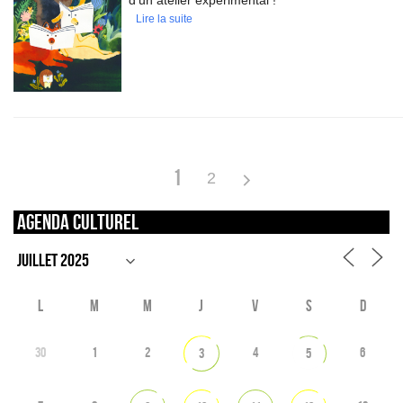
d’un atelier expérimental !
Lire la suite
1
2
Agenda culturel
L
M
M
J
V
S
D
30
1
2
4
6
3
5