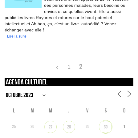
des personnes malades, leurs besoins ou
envies et ce qu’elles vivent. Elle a aussi
publié les livres Rayures et ratures sur le haut potentiel
intellectuel et Ah bon, ça, c’est un livre autoédité ? Venez
échanger avec elle !
Lire la suite
2
1
Agenda culturel
L
M
M
J
V
S
D
25
26
29
1
27
28
30