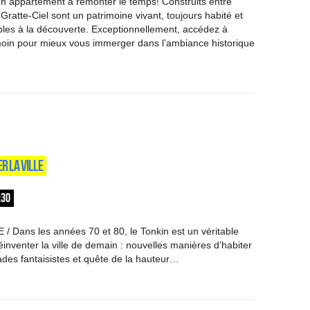
n appartement à remonter le temps! Construits entre
Gratte-Ciel sont un patrimoine vivant, toujours habité et
les à la découverte. Exceptionnellement, accédez à
moin pour mieux vous immerger dans l’ambiance historique
R LA VILLE
:30
Dans les années 70 et 80, le Tonkin est un véritable
éinventer la ville de demain : nouvelles manières d’habiter
çades fantaisistes et quête de la hauteur…