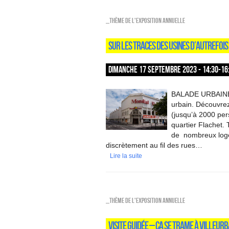
_Thème de l'exposition annuelle
SUR LES TRACES DES USINES D’AUTREFOIS
DIMANCHE 17 SEPTEMBRE 2023 - 14:30-16
BALADE URBAINE /
urbain. Découvrez 
(jusqu’à 2000 pers
quartier Flachet. 
de nombreux logem
discrètement au fil des rues…
Lire la suite
_Thème de l'exposition annuelle
VISITE GUIDÉE – ÇA SE TRAME À VILLEUR