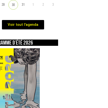
29
31
1
2
3
30
Voir tout l'agenda
ramme d’été 2026