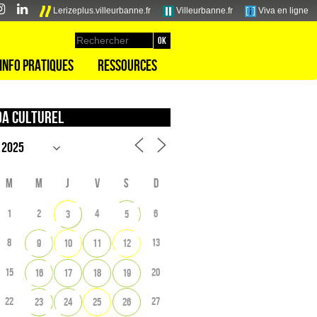
Lerizeplus.villeurbanne.fr
Villeurbanne.fr
Viva en ligne
Info pratiques
Ressources
a culturel
M
M
J
V
S
D
1
2
4
6
3
5
8
13
9
10
11
12
15
20
16
17
18
19
22
27
23
24
25
26