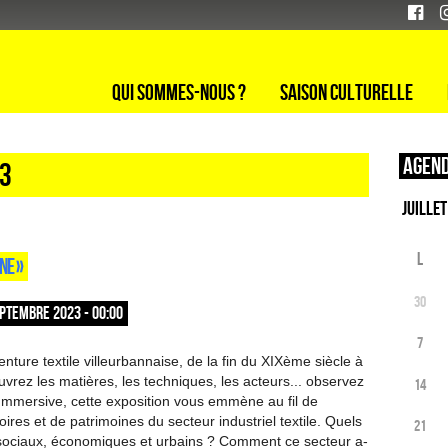
Qui sommes-nous ?
Saison culturelle
Agend
23
L
NE »
30
PTEMBRE 2023 - 00:00
7
nture textile villeurbannaise, de la fin du XIXème siècle à
vrez les matières, les techniques, les acteurs... observez
14
Immersive, cette exposition vous emmène au fil de
oires et de patrimoines du secteur industriel textile. Quels
21
sociaux, économiques et urbains ? Comment ce secteur a-