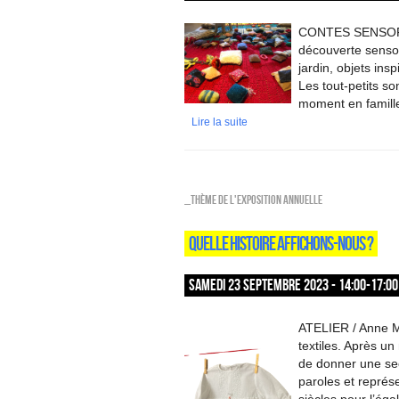
CONTES SENSORIEL
découverte sensor
jardin, objets ins
Les tout-petits so
moment en famille
Lire la suite
_Thème de l'exposition annuelle
QUELLE HISTOIRE AFFICHONS-NOUS ?
SAMEDI 23 SEPTEMBRE 2023 - 14:00-17:00
ATELIER / Anne Mo
textiles. Après u
de donner une sec
paroles et représ