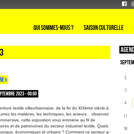
Qui sommes-nous ?
Saison culturelle
Agend
23
L
NE »
28
PTEMBRE 2023 - 00:00
4
nture textile villeurbannaise, de la fin du XIXème siècle à
vrez les matières, les techniques, les acteurs... observez
11
Immersive, cette exposition vous emmène au fil de
oires et de patrimoines du secteur industriel textile. Quels
18
sociaux, économiques et urbains ? Comment ce secteur a-