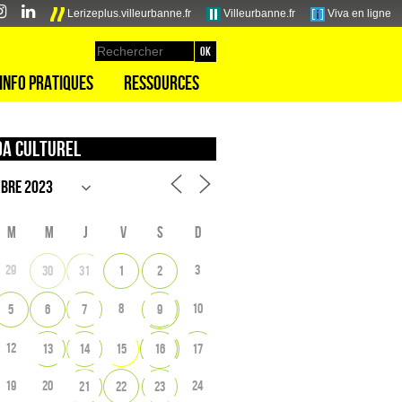
Lerizeplus.villeurbanne.fr
Villeurbanne.fr
Viva en ligne
Info pratiques
Ressources
a culturel
M
M
J
V
S
D
29
3
30
31
1
2
8
10
5
6
7
9
12
13
14
15
16
17
19
20
24
21
22
23