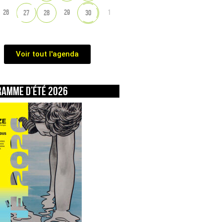
26
29
1
27
28
30
Voir tout l'agenda
ramme d’été 2026