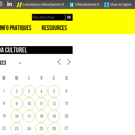
Lerizeplus.villeurbanne.fr
Villeurbanne.fr
Viva en ligne
Info pratiques
Ressources
a culturel
M
M
J
V
S
D
1
6
2
3
4
5
8
13
9
10
11
12
15
20
16
17
18
19
22
27
23
24
25
26