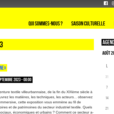
Qui sommes-nous ?
Saison culturelle
Agend
23
L
NE »
31
PTEMBRE 2023 - 00:00
7
nture textile villeurbannaise, de la fin du XIXème siècle à
vrez les matières, les techniques, les acteurs... observez
14
Immersive, cette exposition vous emmène au fil de
oires et de patrimoines du secteur industriel textile. Quels
21
sociaux, économiques et urbains ? Comment ce secteur a-