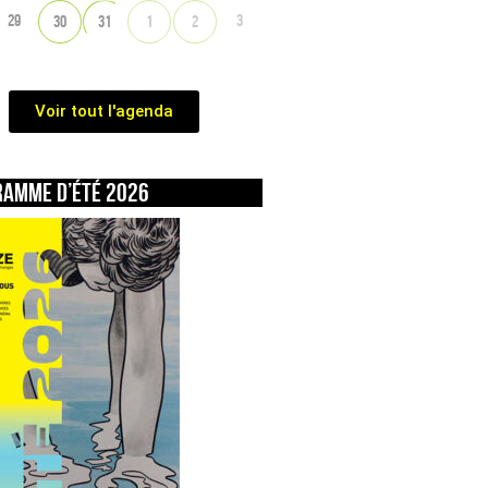
29
3
30
31
1
2
Voir tout l'agenda
ramme d’été 2026