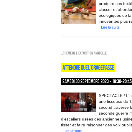
produire ces texti
classer et aborde
écologiques de la
innovantes plus r
Lire la suite
_Thème de l'exposition annuelle
ATTENDRE QUE L’ORAGE PASSE
SAMEDI 30 SEPTEMBRE 2023 - 19:30-20:45
SPECTACLE / L'his
une tisseuse de Ta
second traverse l
seconde guerre m
d'escaliers usées des anciennes usin
tisser et faire raisonner des voix oubli
Lire la suite