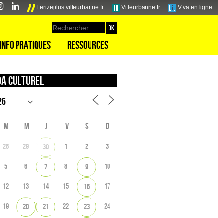
Lerizeplus.villeurbanne.fr
Villeurbanne.fr
Viva en ligne
Info pratiques
Ressources
a culturel
M
M
J
V
S
D
28
29
1
2
3
30
5
6
8
10
7
9
12
13
14
15
17
16
19
22
24
20
21
23