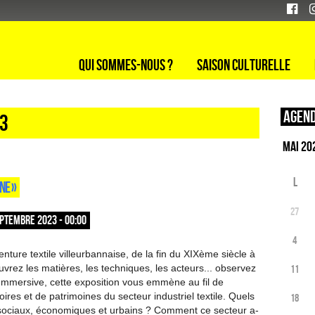
Qui sommes-nous ?
Saison culturelle
Agend
23
L
NE »
27
PTEMBRE 2023 - 00:00
4
nture textile villeurbannaise, de la fin du XIXème siècle à
vrez les matières, les techniques, les acteurs... observez
11
Immersive, cette exposition vous emmène au fil de
oires et de patrimoines du secteur industriel textile. Quels
18
sociaux, économiques et urbains ? Comment ce secteur a-