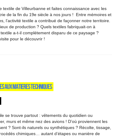
e textile de Villeurbanne et faites connaissance avec les
trie de la fin du 19e siècle à nos jours ! Entre mémoires et
s, l’activité textile a contribué de façonner notre territoire.
lieux de production ? Quels textiles fabriquait-on à
 textile a-t-il complétement disparu de ce paysage ?
 visite pour le découvrir !
LES AUX MATIERES TECHNIQUES
ile se trouve partout : vêtements du quotidien ou
ier, murs et même nez des avions ! D’où proviennent les
sent ? Sont-ils naturels ou synthétiques ? Récolte, tissage,
 procédés chimiques… autant d’étapes ou manière de