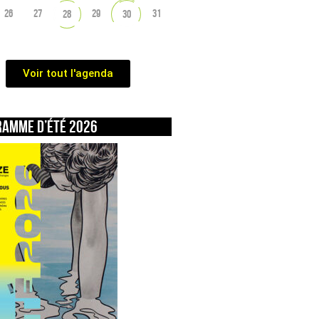
26
27
29
31
28
30
Voir tout l'agenda
ramme d’été 2026