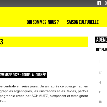
Qui sommes-nous ?
Saison culturelle
Agend
23
L
27
OVEMBRE 2023 - TOUTE LA JOURNÉE
4
e centrale en seize jours. Un an après ce voyage haut en
graphies argentiques, les illustrations et les textes, parfois
11
typographie créée par SCHMUTZ, s’exposent et témoignent
u...
18