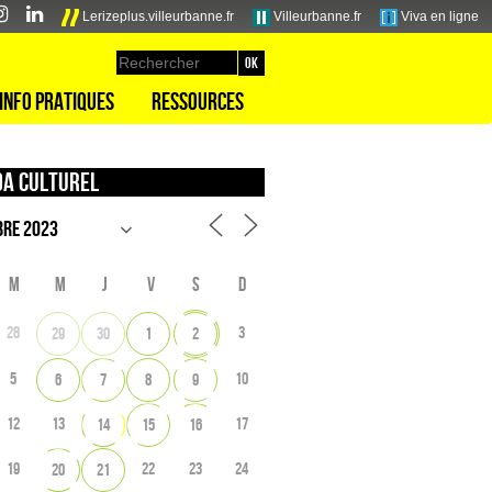
Lerizeplus.villeurbanne.fr
Villeurbanne.fr
Viva en ligne
Info pratiques
Ressources
a culturel
M
M
J
V
S
D
28
3
29
30
1
2
5
10
6
7
8
9
12
13
17
14
15
16
19
22
23
24
20
21