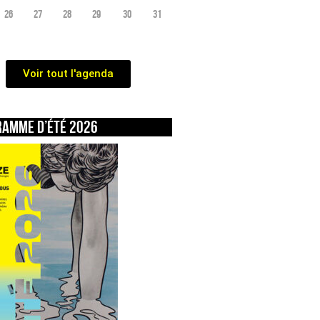
26
27
28
29
30
31
Voir tout l'agenda
ramme d’été 2026