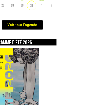
28
29
30
1
2
31
Voir tout l'agenda
ramme d’été 2026