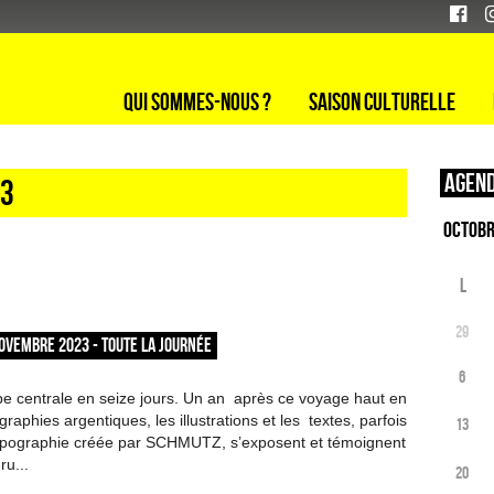
Qui sommes-nous ?
Saison culturelle
Agend
23
L
29
OVEMBRE 2023 - TOUTE LA JOURNÉE
6
e centrale en seize jours. Un an après ce voyage haut en
graphies argentiques, les illustrations et les textes, parfois
13
typographie créée par SCHMUTZ, s’exposent et témoignent
u...
20