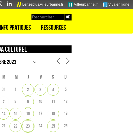
Lerizeplus.villeurbanne.fr
Villeurbanne.fr
Viva en ligne
Info pratiques
Ressources
a culturel
M
M
J
V
S
D
31
1
5
2
3
4
8
10
11
12
7
9
17
19
14
15
16
18
21
24
26
22
23
25