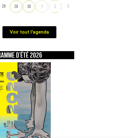
28
3
29
30
1
2
Voir tout l'agenda
ramme d’été 2026