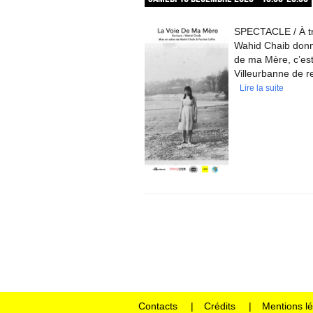
SPECTACLE / À tra
Wahid Chaib donne
de ma Mère, c’est
Villeurbanne de re
Lire la suite
Contacts
Crédits
Mentions l