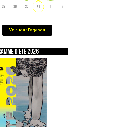
28
29
30
1
2
31
Voir tout l'agenda
ramme d’été 2026