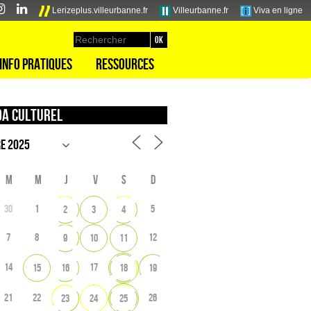
Lerizeplus.villeurbanne.fr
Villeurbanne.fr
Viva en ligne
Info pratiques
Ressources
a culturel
M
M
J
V
S
D
30
1
5
2
3
4
7
8
12
9
10
11
14
17
15
16
18
19
21
22
26
23
24
25