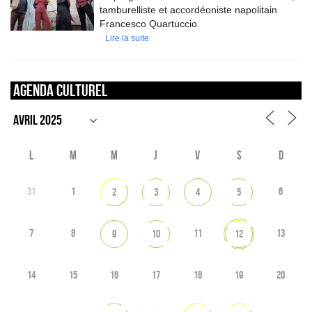
tamburelliste et accordéoniste napolitain
Francesco Quartuccio.
Lire la suite
Agenda culturel
L
M
M
J
V
S
D
31
1
6
2
3
4
5
7
8
11
13
9
10
12
14
15
16
17
18
19
20