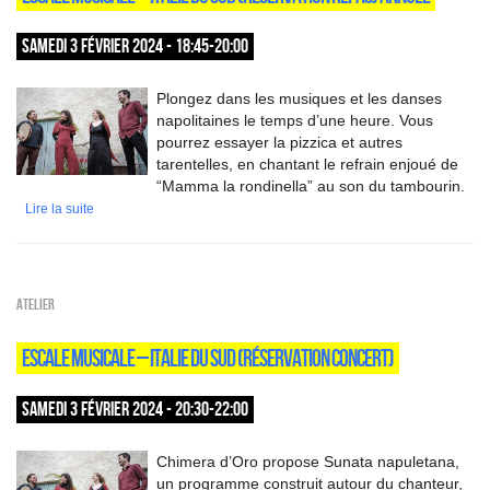
SAMEDI 3 FÉVRIER 2024 - 18:45-20:00
Plongez dans les musiques et les danses
napolitaines le temps d’une heure. Vous
pourrez essayer la pizzica et autres
tarentelles, en chantant le refrain enjoué de
“Mamma la rondinella” au son du tambourin.
Lire la suite
Atelier
ESCALE MUSICALE – ITALIE DU SUD (RÉSERVATION CONCERT)
SAMEDI 3 FÉVRIER 2024 - 20:30-22:00
Chimera d’Oro propose Sunata napuletana,
un programme construit autour du chanteur,