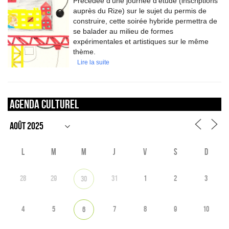
Précédée d’une journée d’étude (inscriptions
auprès du Rize) sur le sujet du permis de
construire, cette soirée hybride permettra de
se balader au milieu de formes
expérimentales et artistiques sur le même
thème.
Lire la suite
Agenda culturel
L
M
M
J
V
S
D
28
29
31
1
2
3
30
4
5
7
8
9
10
6