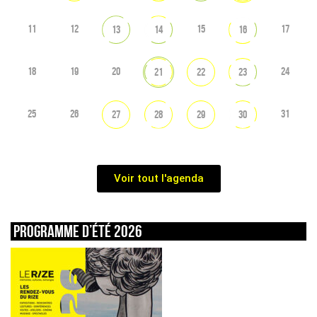
11
12
15
17
13
14
16
18
19
20
24
21
22
23
25
26
31
27
28
29
30
Voir tout l'agenda
Programme d’été 2026