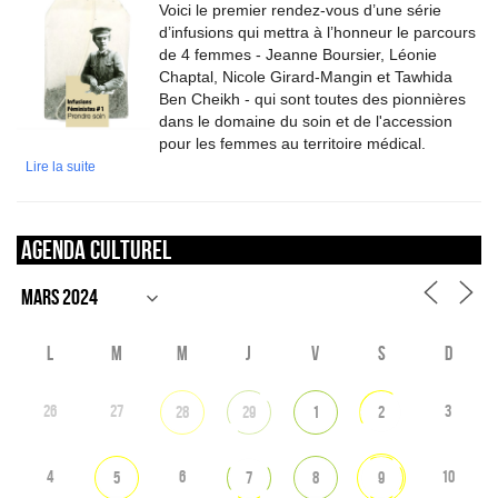
Voici le premier rendez-vous d’une série
d’infusions qui mettra à l’honneur le parcours
de 4 femmes - Jeanne Boursier, Léonie
Chaptal, Nicole Girard-Mangin et Tawhida
Ben Cheikh - qui sont toutes des pionnières
dans le domaine du soin et de l'accession
pour les femmes au territoire médical.
Lire la suite
Agenda culturel
L
M
M
J
V
S
D
26
27
3
28
29
1
2
4
6
10
5
7
8
9