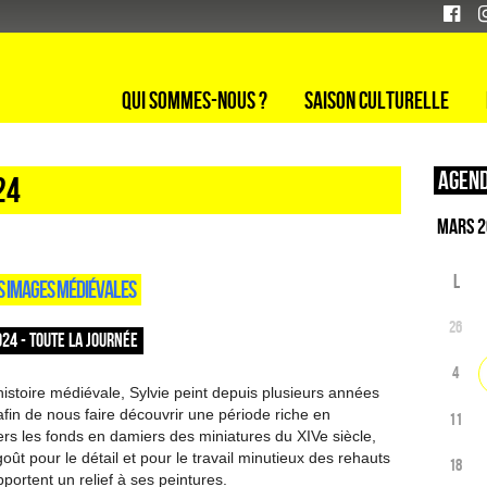
Qui sommes-nous ?
Saison culturelle
Agend
24
L
ES IMAGES MÉDIÉVALES
26
24 - TOUTE LA JOURNÉE
4
histoire médiévale, Sylvie peint depuis plusieurs années
fin de nous faire découvrir une période riche en
11
vers les fonds en damiers des miniatures du XIVe siècle,
oût pour le détail et pour le travail minutieux des rehauts
18
portent un relief à ses peintures.