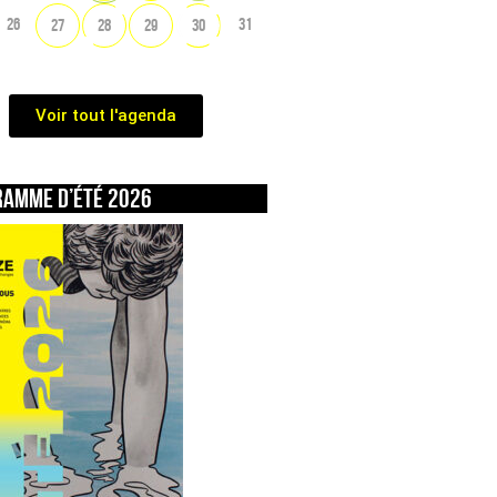
26
31
27
28
29
30
Voir tout l'agenda
ramme d’été 2026