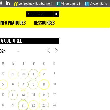
Lerizeplus.villeurbanne.fr
Villeurbanne.fr
Viva en ligne
Info pratiques
Ressources
a culturel
M
M
J
V
S
D
27
3
28
29
1
2
6
10
5
7
8
9
12
15
17
13
14
16
19
20
24
21
22
23