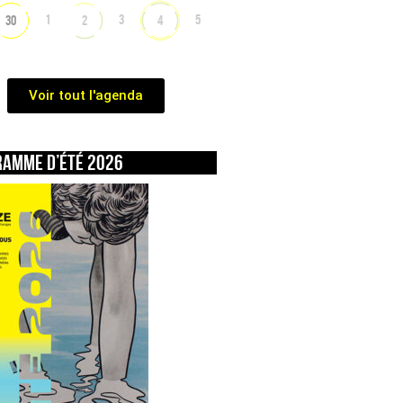
1
3
5
30
2
4
Voir tout l'agenda
ramme d’été 2026