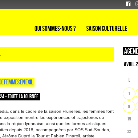
Qui sommes-nous ?
Saison culturelle
Agend
4
L
 DE FEMMES EN EXIL
1
024 - TOUTE LA JOURNÉE
8
dia, dans le cadre de la saison Plurielles, les femmes font
e exposition montre les expériences et trajectoires de
15
s la région lyonnaise, ainsi que les formes artistiques
s luttes depuis 2018, accompagnées par SOS Sud-Soudan,
22
Jérôme Dupré la Tour et Fabien Pinaroli, artiste