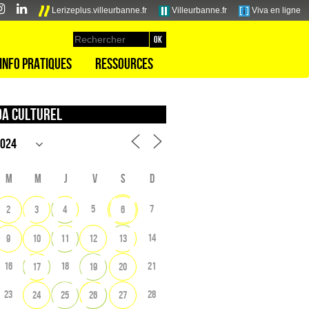
Lerizeplus.villeurbanne.fr
Villeurbanne.fr
Viva en ligne
Info pratiques
Ressources
a culturel
M
M
J
V
S
D
5
7
2
3
4
6
14
9
10
11
12
13
16
18
21
17
19
20
23
28
24
25
26
27