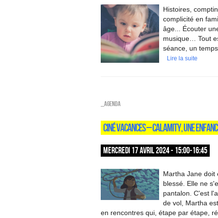
Histoires, compti
complicité en fami
âge... Écouter une
musique… Tout est 
séance, un temps 
Lire la suite
_Agenda
CINÉ VACANCES – CALAMITY, UNE ENFAN
MERCREDI 17 AVRIL 2024 - 15:00-16:45
Martha Jane doit c
blessé. Elle ne s'
pantalon. C'est l
de vol, Martha est
en rencontres qui, étape par étape, r