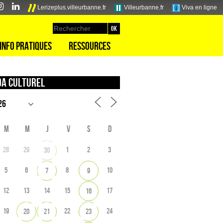
Lerizeplus.villeurbanne.fr
Villeurbanne.fr
Viva en ligne
Info pratiques
Ressources
a culturel
M
M
J
V
S
D
28
29
1
2
3
30
5
6
8
10
7
9
12
13
14
15
17
16
19
22
24
20
21
23