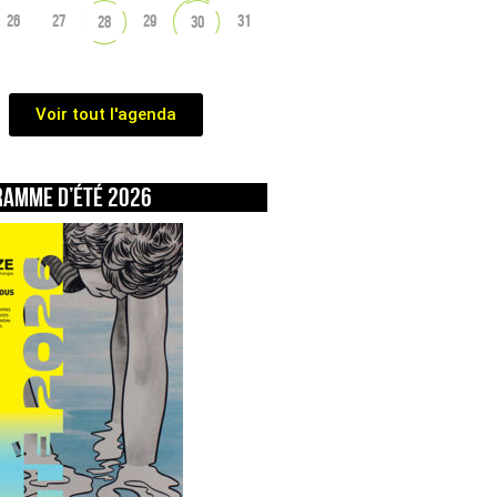
26
27
29
31
28
30
Voir tout l'agenda
ramme d’été 2026