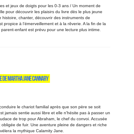
nes et jeux de doigts pour les 0-3 ans / Un moment de
lle pour découvrir les plaisirs du livre dès le plus jeune
 histoire, chanter, découvrir des instruments de
propice à l’émerveillement et à la rêverie. A la fin de la
parent-enfant est prévu pour une lecture plus intime.
CE DE MARTHA JANE CANNARY
onduire le chariot familial après que son père se soit
est jamais sentie aussi libre et elle n'hésite pas à passer un
'audace de trop pour Abraham, le chef du convoi. Accusée
 obligée de fuir. Une aventure pleine de dangers et riche
évélera la mythique Calamity Jane.