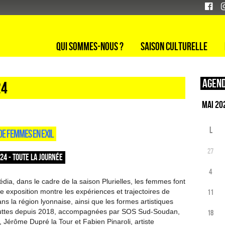
Qui sommes-nous ?
Saison culturelle
Agend
24
L
 DE FEMMES EN EXIL
27
024 - TOUTE LA JOURNÉE
4
dia, dans le cadre de la saison Plurielles, les femmes font
e exposition montre les expériences et trajectoires de
11
s la région lyonnaise, ainsi que les formes artistiques
s luttes depuis 2018, accompagnées par SOS Sud-Soudan,
18
Jérôme Dupré la Tour et Fabien Pinaroli, artiste