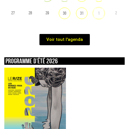
27
28
29
2
30
31
1
Voir tout l'agenda
Programme d’été 2026