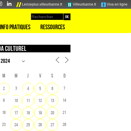
Lerizeplus.villeurbanne.fr
Villeurbanne.fr
Viva en ligne
Info pratiques
Ressources
a culturel
M
M
J
V
S
D
3
7
2
4
5
6
9
14
10
11
12
13
16
21
17
18
19
20
23
28
24
25
26
27