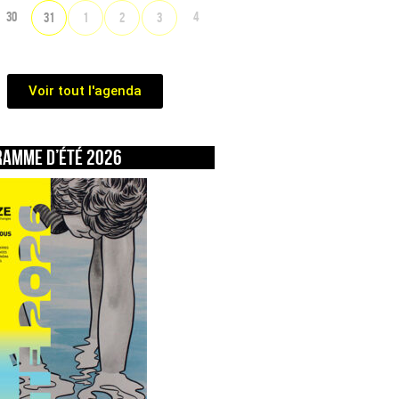
30
4
31
1
2
3
Voir tout l'agenda
ramme d’été 2026