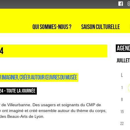
Qui sommes-nous ?
Saison culturelle
Agend
24
L
OIR IMAGINER, CRÉER AUTOUR ŒUVRES DU MUSÉE
1
24 - TOUTE LA JOURNÉE
8
P de Villeurbanne. Des usagers et soignants du CMP de
le ont imaginé et créé ensemble autour du thème du corps,
15
 des Beaux-Arts de Lyon.
22