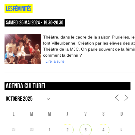
LES FÉMINITÉS
SAMEDI 25 MAI 2024 - 19:30-20:30
Théâtre, dans le cadre de la saison Plurielles, 
font Villeurbanne. Création par les élèves des at
Théâtre de la MJC. On parle souvent de la fémin
comment la définir ?
Lire la suite
Agenda culturel
L
M
M
J
V
S
D
29
30
1
5
2
3
4