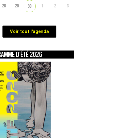
28
29
1
2
3
30
Voir tout l'agenda
ramme d’été 2026