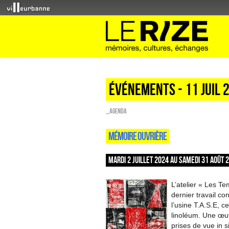
Événements - 11 Juil 
_Agenda
MÉMOIRE OUVRIÈRE
MARDI 2 JUILLET 2024 AU SAMEDI 31 AOÛT 
L’atelier « Les T
dernier travail co
l’usine T.A.S.E, c
linoléum. Une œuv
prises de vue in s