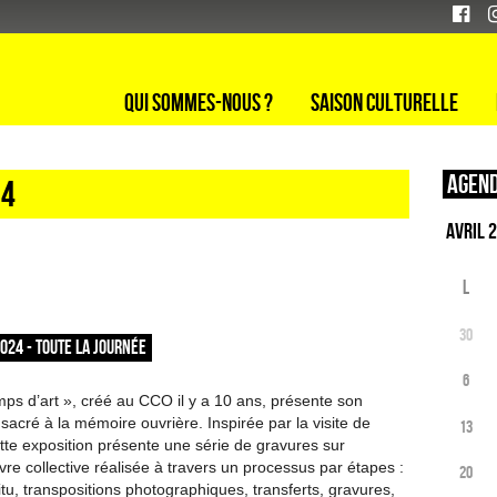
Qui sommes-nous ?
Saison culturelle
Agend
24
L
30
2024 - TOUTE LA JOURNÉE
6
emps d’art », créé au CCO il y a 10 ans, présente son
nsacré à la mémoire ouvrière. Inspirée par la visite de
13
ette exposition présente une série de gravures sur
re collective réalisée à travers un processus par étapes :
20
itu, transpositions photographiques, transferts, gravures,