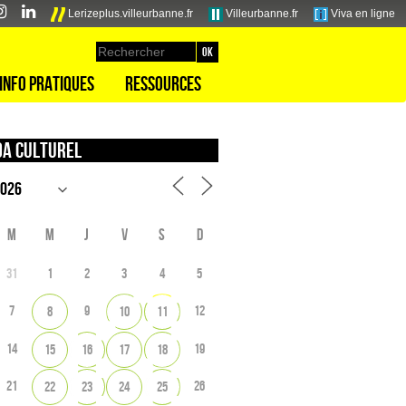
Lerizeplus.villeurbanne.fr
Villeurbanne.fr
Viva en ligne
Info pratiques
Ressources
a culturel
M
M
J
V
S
D
31
1
2
3
4
5
7
9
12
8
10
11
14
19
15
16
17
18
21
26
22
23
24
25