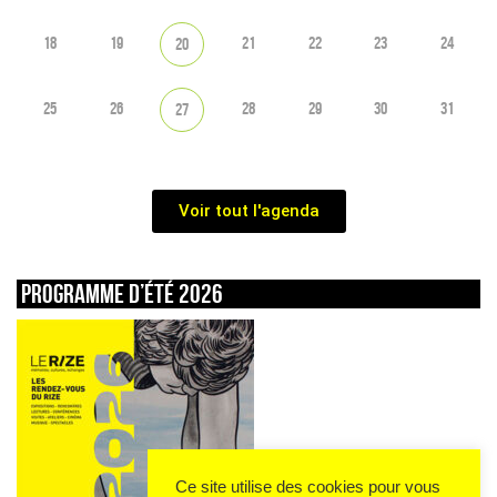
18
19
21
22
23
24
20
25
26
28
29
30
31
27
Voir tout l'agenda
Programme d’été 2026
Ce site utilise des cookies pour vous