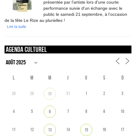
présentée par l'artiste lors d'une courte
performance suivie d'un échange avec le
public le samedi 21 septembre, à l’occasion
de la fête Le Rize au plurielles !
Lire la suite
Agenda culturel
L
M
M
J
V
S
D
28
29
31
1
2
3
30
4
5
7
8
9
10
6
11
12
14
16
17
13
15