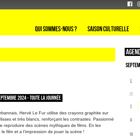
Qui sommes-nous ?
Saison culturelle
Agend
L
26
EPTEMBRE 2024 - TOUTE LA JOURNÉE
2
urbannais, Hervé Le Fur utilise des crayons graphite sur
lisses et très blancs, renforçant les contrastes. Passionné
9
re reproduire des scènes mythiques de films. En les
t le film et a l'impression de jouer la scène !
16