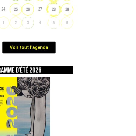
24
27
25
26
28
29
4
1
2
3
5
6
Voir tout l'agenda
ramme d’été 2026