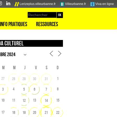
Lerizeplus.villeurbanne.fr
Villeurbanne.fr
Viva en ligne
Info pratiques
Ressources
a culturel
M
M
J
V
S
D
27
1
28
29
30
31
4
8
3
5
6
7
10
11
13
15
12
14
17
18
19
20
21
22