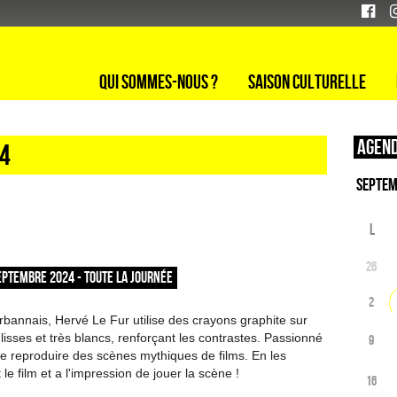
Qui sommes-nous ?
Saison culturelle
Agend
24
L
26
EPTEMBRE 2024 - TOUTE LA JOURNÉE
2
urbannais, Hervé Le Fur utilise des crayons graphite sur
lisses et très blancs, renforçant les contrastes. Passionné
9
re reproduire des scènes mythiques de films. En les
t le film et a l'impression de jouer la scène !
16