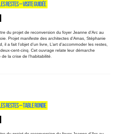
ES RESTES – VISITE GUIDÉE
tre du projet de reconversion du foyer Jeanne d’Arc au
Soie. Projet manifeste des architectes d’Amas, Stéphanie
, il a fait l’objet d’un livre, L’art d’accommoder les restes,
 deux-cent-cinq. Cet ouvrage relate leur démarche
de la crise de l’habitabilité.
LES RESTES – TABLE RONDE
tre du projet de reconversion du foyer Jeanne d’Arc au