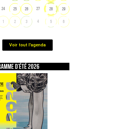
24
27
25
26
28
29
4
1
2
3
5
6
Voir tout l'agenda
ramme d’été 2026