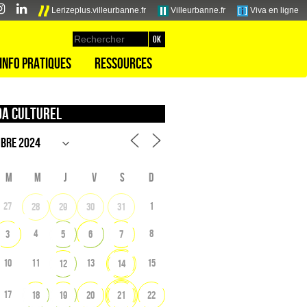
Lerizeplus.villeurbanne.fr
Villeurbanne.fr
Viva en ligne
Info pratiques
Ressources
a culturel
M
M
J
V
S
D
27
1
28
29
30
31
4
8
3
5
6
7
10
11
13
15
12
14
17
18
19
20
21
22