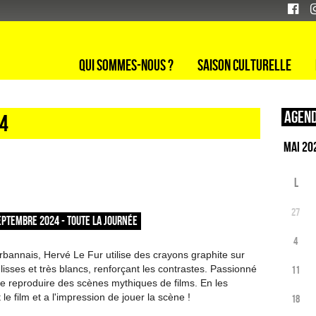
Qui sommes-nous ?
Saison culturelle
Agend
24
L
27
EPTEMBRE 2024 - TOUTE LA JOURNÉE
4
urbannais, Hervé Le Fur utilise des crayons graphite sur
lisses et très blancs, renforçant les contrastes. Passionné
11
re reproduire des scènes mythiques de films. En les
t le film et a l'impression de jouer la scène !
18