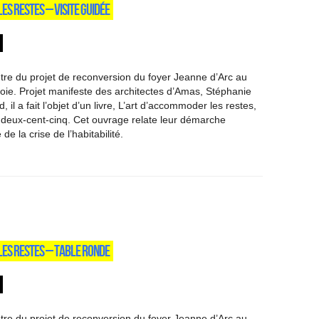
ES RESTES – VISITE GUIDÉE
tre du projet de reconversion du foyer Jeanne d’Arc au
Soie. Projet manifeste des architectes d’Amas, Stéphanie
, il a fait l’objet d’un livre, L’art d’accommoder les restes,
 deux-cent-cinq. Cet ouvrage relate leur démarche
de la crise de l’habitabilité.
LES RESTES – TABLE RONDE
tre du projet de reconversion du foyer Jeanne d’Arc au