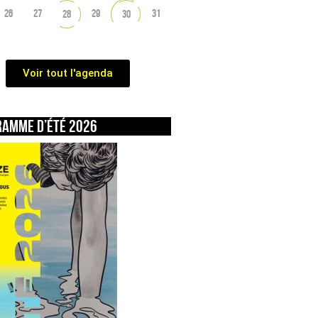
26
27
29
31
28
30
Voir tout l'agenda
ramme d’été 2026