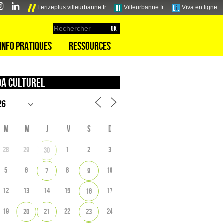
Lerizeplus.villeurbanne.fr
Villeurbanne.fr
Viva en ligne
Info pratiques
Ressources
a culturel
M
M
J
V
S
D
28
29
1
2
3
30
5
6
8
10
7
9
12
13
14
15
17
16
19
22
24
20
21
23