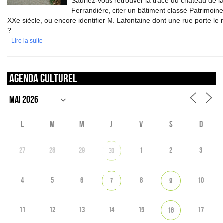
Sauriez-vous retrouver la trace du château de l
Ferrandière, citer un bâtiment classé Patrimoin
XXe siècle, ou encore identifier M. Lafontaine dont une rue porte le
?
Lire la suite
Agenda culturel
L
M
M
J
V
S
D
27
28
29
1
2
3
30
4
5
6
8
10
7
9
11
12
13
14
15
17
16