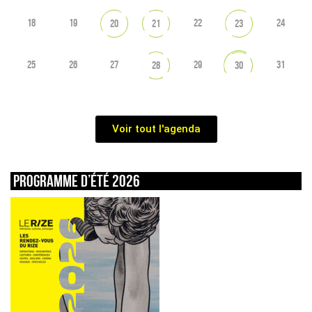
18
19
22
24
20
21
23
25
26
27
29
31
28
30
Voir tout l'agenda
Programme d’été 2026