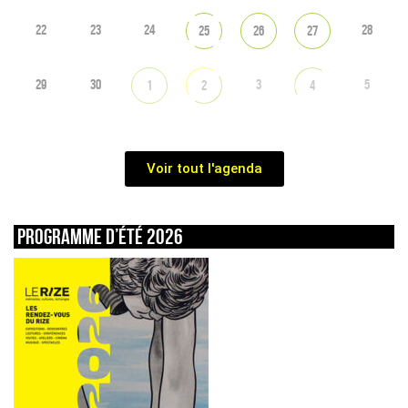
22
23
24
28
25
26
27
29
30
3
5
1
2
4
Voir tout l'agenda
Programme d’été 2026