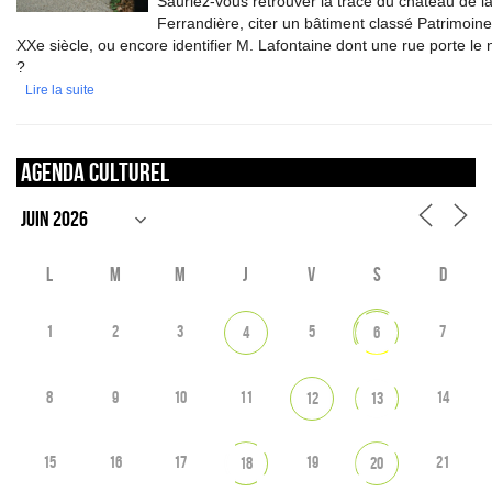
Sauriez-vous retrouver la trace du château de l
Ferrandière, citer un bâtiment classé Patrimoin
XXe siècle, ou encore identifier M. Lafontaine dont une rue porte le
?
Lire la suite
Agenda culturel
L
M
M
J
V
S
D
1
2
3
5
7
4
6
8
9
10
11
14
12
13
15
16
17
19
21
18
20