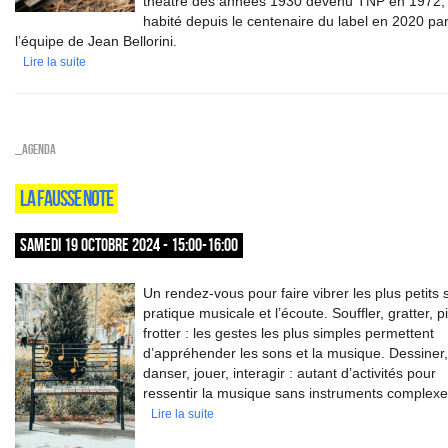
théâtre des années 1930 devenu TNP en 1972,
habité depuis le centenaire du label en 2020 pa
l’équipe de Jean Bellorini.
Lire la suite
_Agenda
LA FAUSSE NOTE
SAMEDI 19 OCTOBRE 2024 - 15:00-16:00
Un rendez-vous pour faire vibrer les plus petits s
pratique musicale et l’écoute. Souffler, gratter, p
frotter : les gestes les plus simples permettent
d’appréhender les sons et la musique. Dessiner,
danser, jouer, interagir : autant d’activités pour
ressentir la musique sans instruments complexe
Lire la suite