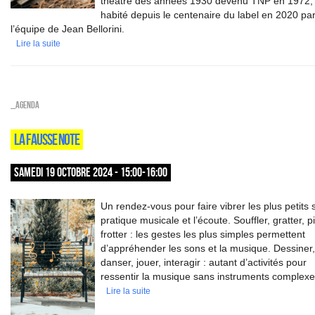
théâtre des années 1930 devenu TNP en 1972,
habité depuis le centenaire du label en 2020 pa
l’équipe de Jean Bellorini.
Lire la suite
_Agenda
LA FAUSSE NOTE
SAMEDI 19 OCTOBRE 2024 - 15:00-16:00
Un rendez-vous pour faire vibrer les plus petits s
pratique musicale et l’écoute. Souffler, gratter, p
frotter : les gestes les plus simples permettent
d’appréhender les sons et la musique. Dessiner,
danser, jouer, interagir : autant d’activités pour
ressentir la musique sans instruments complexe
Lire la suite