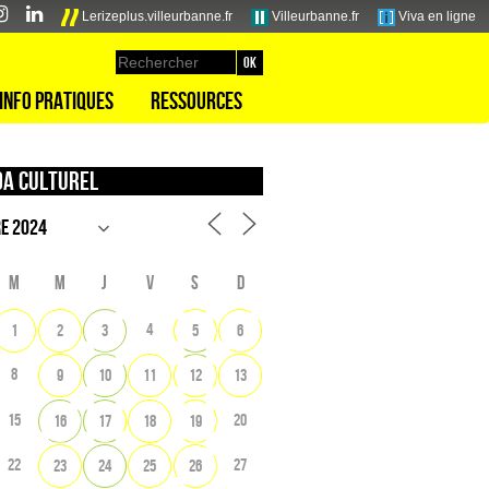
Lerizeplus.villeurbanne.fr
Villeurbanne.fr
Viva en ligne
Info pratiques
Ressources
a culturel
M
M
J
V
S
D
4
1
2
3
5
6
8
9
10
11
12
13
15
20
16
17
18
19
22
27
23
24
25
26