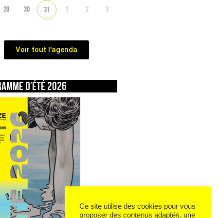
29
30
1
2
3
31
Voir tout l'agenda
ramme d’été 2026
Ce site utilise des cookies pour vous
proposer des contenus adaptés, une