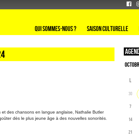
Qui sommes-nous ?
Saison culturelle
Agend
24
L
30
7
s et des chansons en langue anglaise, Nathalie Butler
à goûter dès le plus jeune âge à des nouvelles sonorités.
14
21