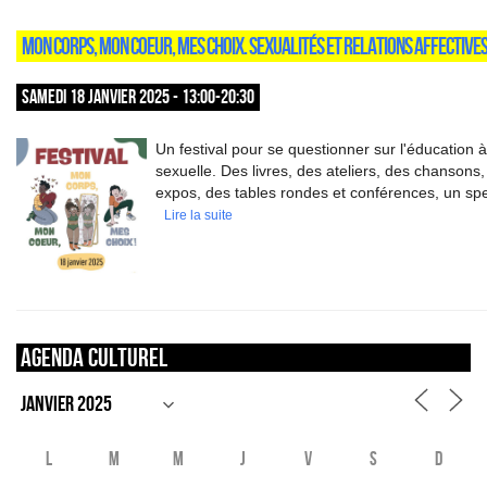
MON CORPS, MON COEUR, MES CHOIX. SEXUALITÉS ET RELATIONS AFFECTIVES 
SAMEDI 18 JANVIER 2025 - 13:00-20:30
Un festival pour se questionner sur l'éducation à 
sexuelle. Des livres, des ateliers, des chansons,
expos, des tables rondes et conférences, un spe
Lire la suite
Agenda culturel
L
M
M
J
V
S
D