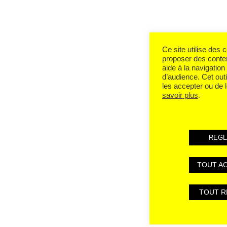
Ce site utilise des
proposer des conte
aide à la navigation 
d’audience. Cet out
les accepter ou de 
savoir plus
.
REGL
TOUT A
TOUT R