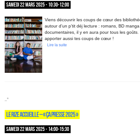
SAMEDI 22 MARS 2025 - 10:30-12:00
Viens découvrir les coups de cœur des bibliothé
autour d’un p’tit déj lecture : romans, BD manga
documentaires, il y en aura pour tous les goûts
apporter aussi tes coups de cœur !
Lire la suite
_*
LE RIZE ACCUEILLE – « ÇA PRESSE 2025 »
SAMEDI 22 MARS 2025 - 14:00-15:30