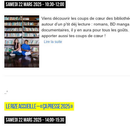
SAMEDI 22 MARS 2025 - 10:30-12:00
Viens découvrir les coups de cœur des bibliothé
autour d’un p’tit déj lecture : romans, BD manga
documentaires, il y en aura pour tous les goûts
apporter aussi tes coups de cœur !
Lire la suite
_*
LE RIZE ACCUEILLE – « ÇA PRESSE 2025 »
SAMEDI 22 MARS 2025 - 14:00-15:30