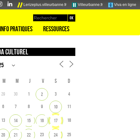
Lerizeplus.villeurbanne.fr
Villeurbanne.fr
Viva en ligne
Info pratiques
Ressources
a culturel
M
M
J
V
S
D
29
30
1
3
4
2
6
7
8
9
11
10
13
18
14
15
16
17
23
25
20
21
22
24