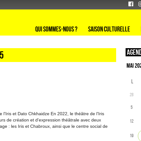
Qui sommes-nous ?
Saison culturelle
Agend
25
L
28
5
 l'Iris et Dato Chkhaidze En 2022, le théâtre de l'Iris
rs de création et d'expression théâtrale avec deux
12
age : les Iris et Chabroux, ainsi que le centre social de
19