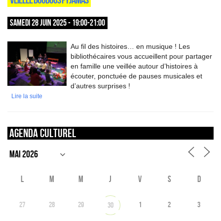
SAMEDI 28 JUIN 2025 - 19:00-21:00
Au fil des histoires… en musique ! Les
bibliothécaires vous accueillent pour partager
en famille une veillée autour d’histoires à
écouter, ponctuée de pauses musicales et
d’autres surprises !
Lire la suite
Agenda culturel
L
M
M
J
V
S
D
27
28
29
1
2
3
30