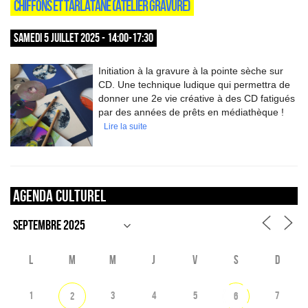
CHIFFONS ET TARLATANE (ATELIER GRAVURE)
SAMEDI 5 JUILLET 2025 - 14:00-17:30
Initiation à la gravure à la pointe sèche sur
CD. Une technique ludique qui permettra de
donner une 2e vie créative à des CD fatigués
par des années de prêts en médiathèque !
Lire la suite
Agenda culturel
L
M
M
J
V
S
D
1
3
4
5
7
2
6