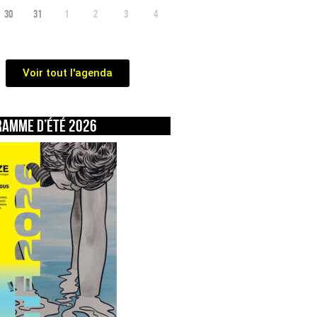
30
31
1
2
3
4
Voir tout l'agenda
ramme d’été 2026