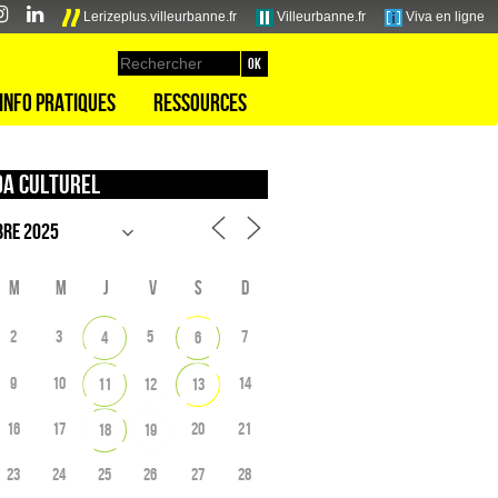
Lerizeplus.villeurbanne.fr
Villeurbanne.fr
Viva en ligne
Info pratiques
Ressources
a culturel
M
M
J
V
S
D
2
3
5
7
4
6
9
10
14
11
12
13
16
17
20
21
18
19
23
24
25
26
27
28