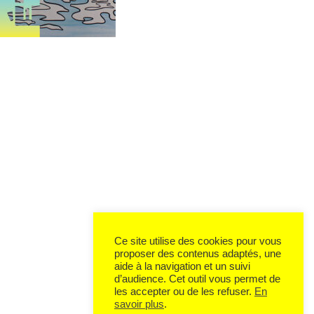
Ce site utilise des cookies pour vous
proposer des contenus adaptés, une
aide à la navigation et un suivi
d’audience. Cet outil vous permet de
les accepter ou de les refuser.
En
savoir plus
.