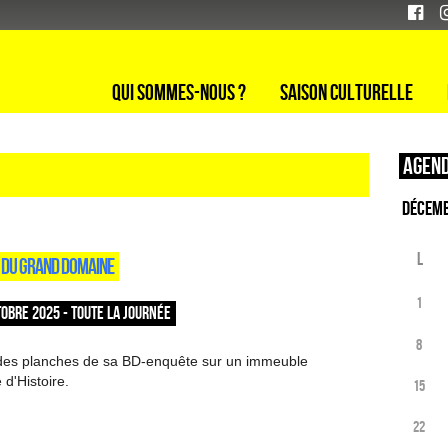
Qui sommes-nous ?
Saison culturelle
Agend
L
ES DU GRAND DOMAINE
1
OBRE 2025 - TOUTE LA JOURNÉE
8
 des planches de sa BD-enquête sur un immeuble
 d'Histoire.
15
22