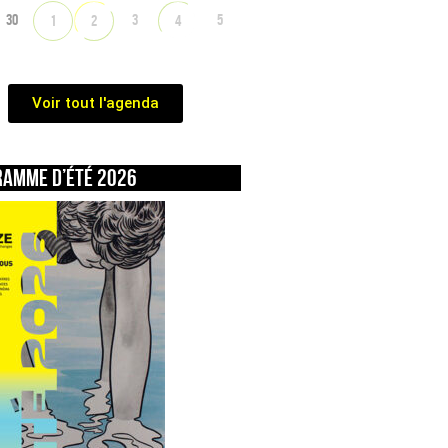
30
3
5
1
2
4
Voir tout l'agenda
ramme d’été 2026