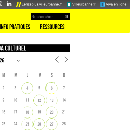
Lerizeplus.villeurbanne.fr
Villeurbanne.fr
Viva en ligne
Info pratiques
Ressources
a culturel
M
M
J
V
S
D
2
3
5
7
4
6
9
10
11
14
12
13
16
17
19
21
18
20
23
24
28
25
26
27