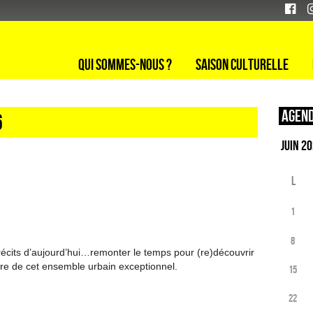
Qui sommes-nous ?
Saison culturelle
Agend
6
L
1
8
 récits d’aujourd’hui…remonter le temps pour (re)découvrir
oire de cet ensemble urbain exceptionnel.
15
22