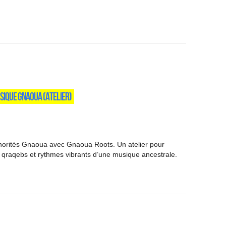
USIQUE GNAOUA (ATELIER)
norités Gnaoua avec Gnaoua Roots. Un atelier pour
 qraqebs et rythmes vibrants d’une musique ancestrale.