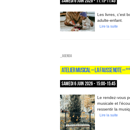
SAMEDI 6 JUIN 2026 - 11:15-11:45
Les livres, c’est
adulte-enfant.
Lire la suite
_Agenda
ATELIER MUSICAL – LA FAUSSE NOTE – 
SAMEDI 6 JUIN 2026 - 15:00-15:45
Le rendez-vous pou
musicale et l’écou
ressentir la musi
Lire la suite