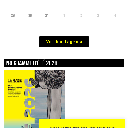
29
30
31
1
2
3
4
Voir tout l'agenda
Programme d’été 2026