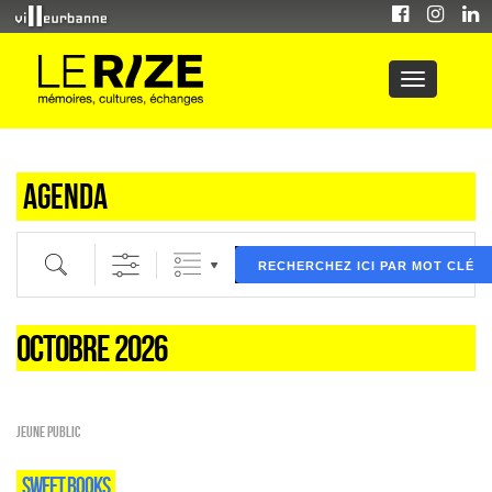
Agenda
Recherche par mot clé (ici) et / ou filtre (ci dessous) puis validez
RECHERCHEZ ICI PAR MOT CLÉ
OCTOBRE 2026
Jeune public
SWEET BOOKS