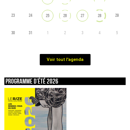
23
24
29
25
26
27
28
30
31
1
2
3
4
5
Voir tout l'agenda
Programme d’été 2026