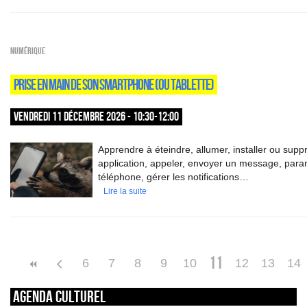
Numérique
PRISE EN MAIN DE SON SMARTPHONE (OU TABLETTE)
VENDREDI 11 DÉCEMBRE 2026 - 10:30-12:00
Apprendre à éteindre, allumer, installer ou supp
application, appeler, envoyer un message, para
téléphone, gérer les notifications…
Lire la suite
11
6
7
8
9
10
12
13
14
Agenda culturel