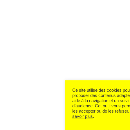
Ce site utilise des cookies po
proposer des contenus adapté
aide à la navigation et un suivi
d’audience. Cet outil vous per
les accepter ou de les refuser
savoir plus
.