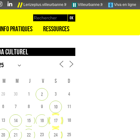
Lerizeplus.villeurbanne.fr
Villeurbanne.fr
Viva en ligne
Info pratiques
Ressources
a culturel
M
M
J
V
S
D
29
30
1
3
4
2
6
7
8
9
11
10
13
18
14
15
16
17
23
25
20
21
22
24