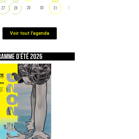
29
30
1
27
28
31
Voir tout l'agenda
ramme d’été 2026