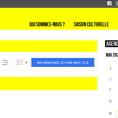
Qui sommes-nous ?
Saison culturelle
Agend
ltre (ci dessous) puis validez
RECHERCHEZ ICI PAR MOT CLÉ
L
28
5
12
19