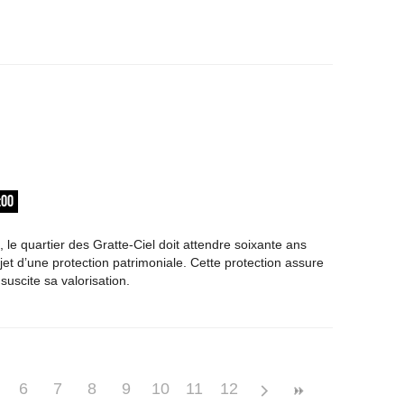
:00
 le quartier des Gratte-Ciel doit attendre soixante ans
bjet d’une protection patrimoniale. Cette protection assure
uscite sa valorisation.
6
7
8
9
10
11
12