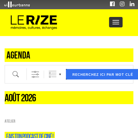
Agenda
Recherche par mot clé (ici) et / ou filtre (ci dessous) puis validez
RECHERCHEZ ICI PAR MOT CLÉ
AOÛT 2026
Atelier
FAIS TON PODCAST DE CINÉ !