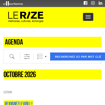
Agenda
Recherche par mot clé (ici) et / ou filtre (ci dessous) puis validez
RECHERCHEZ ICI PAR MOT CLÉ
OCTOBRE 2026
Lecture
REJOIGNEZ LE KRILL !