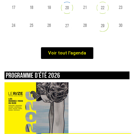
17
18
19
21
23
20
22
24
25
26
28
30
27
29
Voir tout l'agenda
Programme d’été 2026