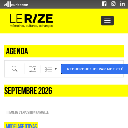
Agenda
Recherche par mot clé (ici) et / ou filtre (ci dessous) puis validez
RECHERCHEZ ICI PAR MOT CLÉ
SEPTEMBRE 2026
_Thème de l'exposition annuelle
MODELAGE D’OYAS