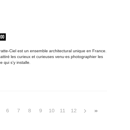
:00
ratte-Ciel est un ensemble architectural unique en France.
attiré les curieux et curieuses venu∙es photographier les
 qui s’y installe.
6
7
8
9
10
11
12