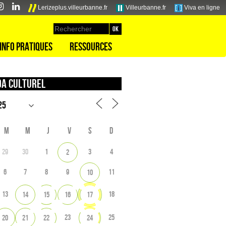
Lerizeplus.villeurbanne.fr
Villeurbanne.fr
Viva en ligne
Info pratiques
Ressources
a culturel
M
M
J
V
S
D
29
30
1
3
4
2
6
7
8
9
11
10
13
18
14
15
16
17
23
25
20
21
22
24