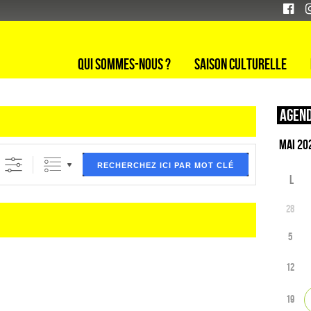
Qui sommes-nous ?
Saison culturelle
Agend
ltre (ci dessous) puis validez
RECHERCHEZ ICI PAR MOT CLÉ
L
28
5
12
19