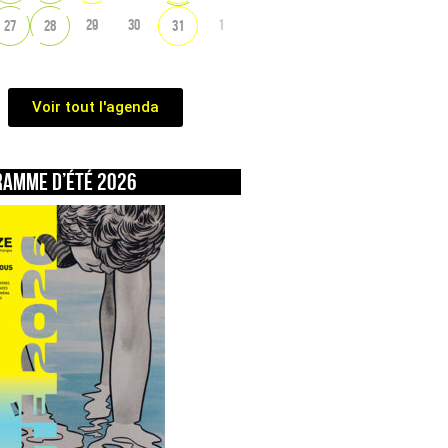
29
30
1
27
28
31
Voir tout l'agenda
ramme d’été 2026