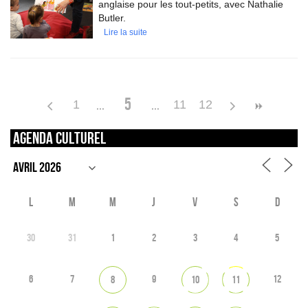
anglaise pour les tout-petits, avec Nathalie
Butler.
Lire la suite
5
1
11
12
Agenda culturel
L
M
M
J
V
S
D
30
31
1
2
3
4
5
6
7
9
12
8
10
11