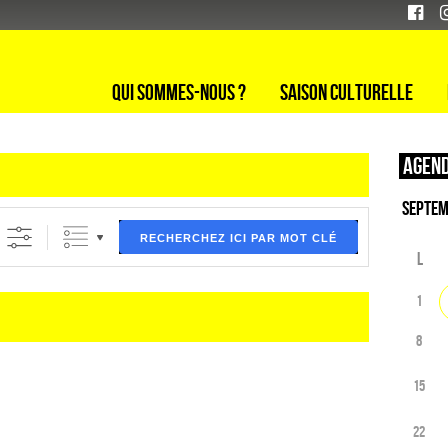
Qui sommes-nous ?
Saison culturelle
Agend
ltre (ci dessous) puis validez
RECHERCHEZ ICI PAR MOT CLÉ
L
1
8
15
22