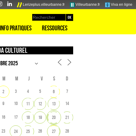
Lerizeplus.villeurbanne.fr
Villeurbanne.fr
Viva en ligne
Info pratiques
Ressources
a culturel
M
M
J
V
S
D
3
4
5
7
2
6
9
10
14
11
12
13
16
17
18
19
20
21
23
26
28
24
25
27