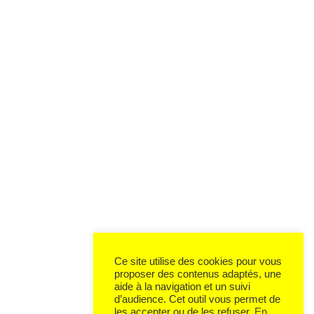
Ce site utilise des cookies pour vous
proposer des contenus adaptés, une
aide à la navigation et un suivi
d’audience. Cet outil vous permet de
les accepter ou de les refuser.
En