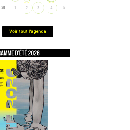
30
1
5
2
3
4
Voir tout l'agenda
ramme d’été 2026