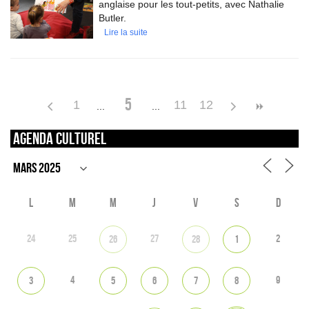
anglaise pour les tout-petits, avec Nathalie
Butler.
Lire la suite
5
1
11
12
Agenda culturel
L
M
M
J
V
S
D
24
25
27
2
26
28
1
4
9
3
5
6
7
8